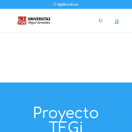
tfgi@umh.es
Proyecto
TFGi